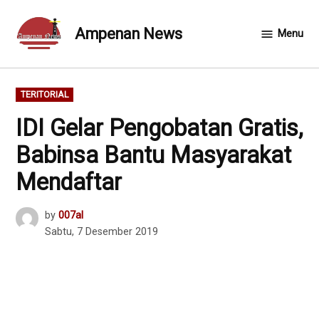
Skip
to
Ampenan News
Menu
content
POSTED
TERITORIAL
IN
IDI Gelar Pengobatan Gratis,
Babinsa Bantu Masyarakat
Mendaftar
by
007al
Sabtu, 7 Desember 2019