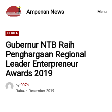
Skip
to
Ampenan News
Menu
content
POSTED
BERITA
IN
Gubernur NTB Raih
Penghargaan Regional
Leader Enterpreneur
Awards 2019
by
007al
Rabu, 4 Desember 2019