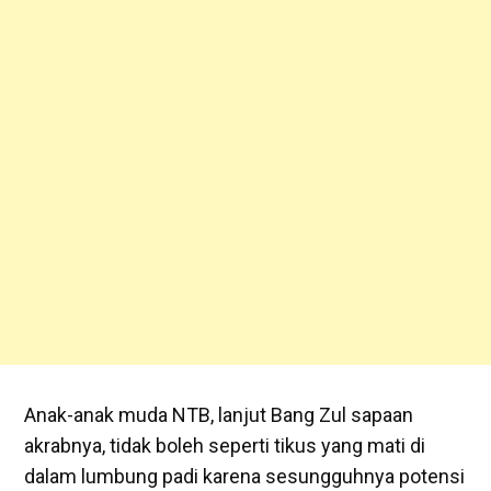
Anak-anak muda NTB, lanjut Bang Zul sapaan
akrabnya, tidak boleh seperti tikus yang mati di
dalam lumbung padi karena sesungguhnya potensi