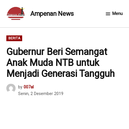
Skip
to
Ampenan News
Menu
content
POSTED
BERITA
IN
Gubernur Beri Semangat
Anak Muda NTB untuk
Menjadi Generasi Tangguh
by
007al
Senin, 2 Desember 2019