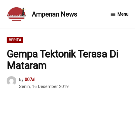
Skip
to
Ampenan News
Menu
content
POSTED
BERITA
IN
Gempa Tektonik Terasa Di
Mataram
by
007al
Senin, 16 Desember 2019