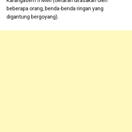
Karangasem II MMI (Getaran dirasakan oleh
beberapa orang, benda-benda ringan yang
digantung bergoyang).