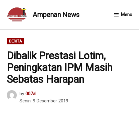
Skip
to
Ampenan News
Menu
content
POSTED
BERITA
IN
Dibalik Prestasi Lotim,
Peningkatan IPM Masih
Sebatas Harapan
by
007al
Senin, 9 Desember 2019