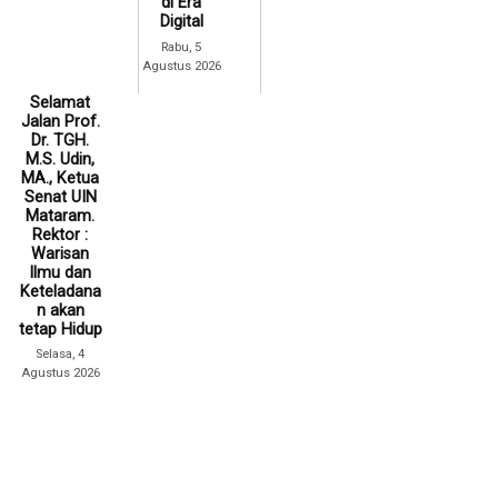
di Era
Digital
Rabu, 5
Agustus 2026
Selamat
Jalan Prof.
Dr. TGH.
M.S. Udin,
MA., Ketua
Senat UIN
Mataram.
Rektor :
Warisan
Ilmu dan
Keteladana
n akan
tetap Hidup
Selasa, 4
Agustus 2026