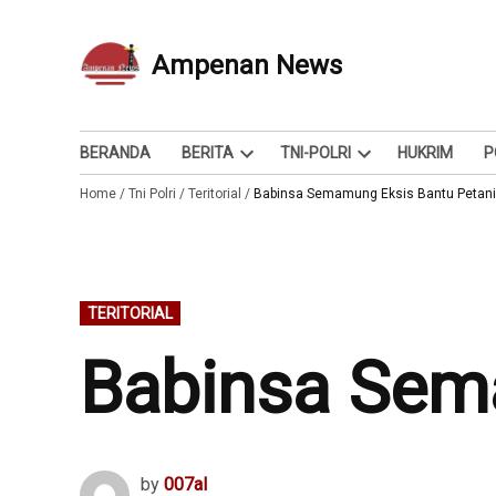
Skip
to
Ampenan News
Berita dan Info
content
BERANDA
BERITA
TNI-POLRI
HUKRIM
P
Open
Open
Home
/
Tni Polri
/
Teritorial
/
dropdown
Babinsa Semamung Eksis Bantu Petani
dropdown
menu
menu
POSTED
TERITORIAL
IN
Babinsa Sem
by
007al