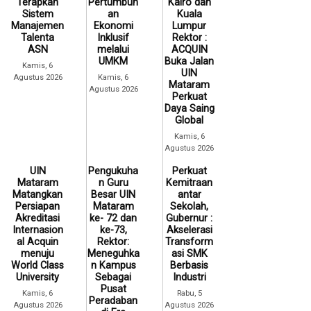
Terapkan
Pertumbuh
Kairo dan
Sistem
an
Kuala
Manajemen
Ekonomi
Lumpur
Talenta
Inklusif
Rektor :
ASN
melalui
ACQUIN
UMKM
Buka Jalan
Kamis, 6
UIN
Agustus 2026
Kamis, 6
Mataram
Agustus 2026
Perkuat
Daya Saing
Global
Kamis, 6
Agustus 2026
UIN
Pengukuha
Perkuat
Mataram
n Guru
Kemitraan
Matangkan
Besar UIN
antar
Persiapan
Mataram
Sekolah,
Akreditasi
ke- 72 dan
Gubernur :
Internasion
ke-73,
Akselerasi
al Acquin
Rektor:
Transform
menuju
Meneguhka
asi SMK
World Class
n Kampus
Berbasis
University
Sebagai
Industri
Pusat
Kamis, 6
Rabu, 5
Peradaban
Agustus 2026
Agustus 2026