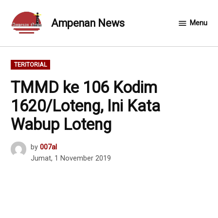
Skip
to
Ampenan News
Menu
content
POSTED
TERITORIAL
IN
TMMD ke 106 Kodim
1620/Loteng, Ini Kata
Wabup Loteng
by
007al
Jumat, 1 November 2019