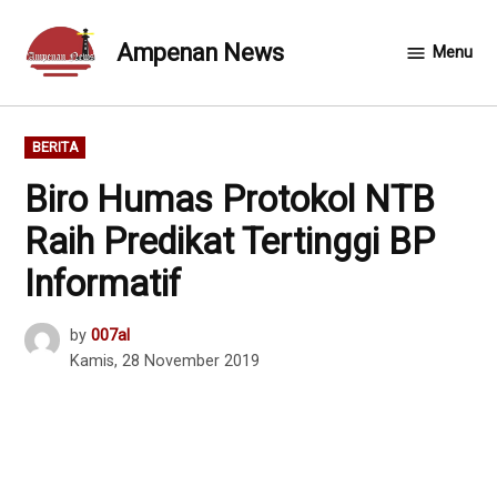
Skip
to
Ampenan News
Menu
content
POSTED
BERITA
IN
Biro Humas Protokol NTB
Raih Predikat Tertinggi BP
Informatif
by
007al
Kamis, 28 November 2019