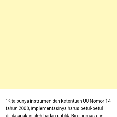
“Kita punya instrumen dan ketentuan UU Nomor 14
tahun 2008, implementasinya harus betul-betul
dilaksanakan oleh badan publik. Biro humas dan