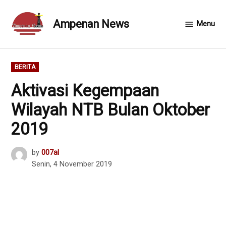
Skip
to
Ampenan News
Menu
content
POSTED
BERITA
IN
Aktivasi Kegempaan
Wilayah NTB Bulan Oktober
2019
by
007al
Senin, 4 November 2019