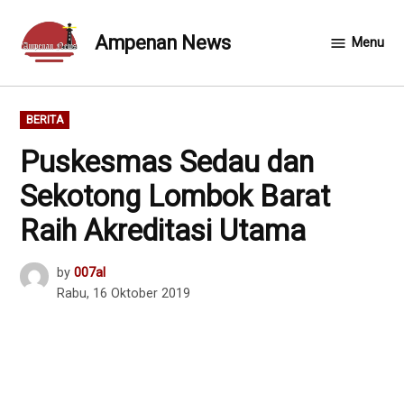
Skip
to
Ampenan News
Menu
content
POSTED
BERITA
IN
Puskesmas Sedau dan
Sekotong Lombok Barat
Raih Akreditasi Utama
by
007al
Rabu, 16 Oktober 2019