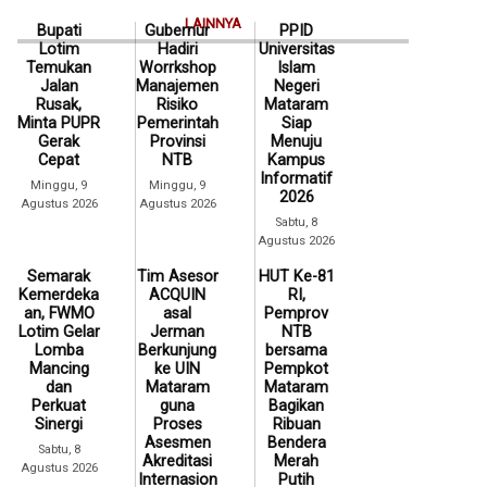
LAINNYA
Bupati
Gubernur
PPID
Lotim
Hadiri
Universitas
Temukan
Worrkshop
Islam
Jalan
Manajemen
Negeri
Rusak,
Risiko
Mataram
Minta PUPR
Pemerintah
Siap
Gerak
Provinsi
Menuju
Cepat
NTB
Kampus
Informatif
Minggu, 9
Minggu, 9
2026
Agustus 2026
Agustus 2026
Sabtu, 8
Agustus 2026
Semarak
Tim Asesor
HUT Ke-81
Kemerdeka
ACQUIN
RI,
an, FWMO
asal
Pemprov
Lotim Gelar
Jerman
NTB
Lomba
Berkunjung
bersama
Mancing
ke UIN
Pempkot
dan
Mataram
Mataram
Perkuat
guna
Bagikan
Sinergi
Proses
Ribuan
Asesmen
Bendera
Sabtu, 8
Akreditasi
Merah
Agustus 2026
Internasion
Putih