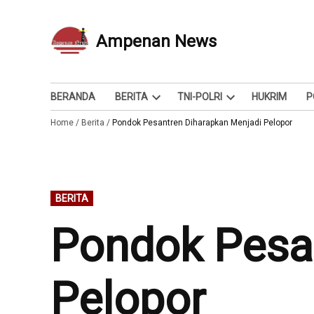
Skip
to
Ampenan News
Berita dan Info
content
BERANDA
BERITA
TNI-POLRI
HUKRIM
P
Open
Open
Home
/
Berita
/
Pondok Pesantren Diharapkan Menjadi Pelopor
dropdown
dropdown
menu
menu
POSTED
BERITA
IN
Pondok Pesan
Pelopor