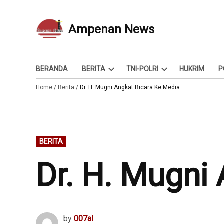
Skip
to
Ampenan News
Berita dan Info
content
BERANDA
BERITA
TNI-POLRI
HUKRIM
P
Open
Open
Home
/
Berita
/
Dr. H. Mugni Angkat Bicara Ke Media
dropdown
dropdown
menu
menu
POSTED
BERITA
IN
Dr. H. Mugni
by
007al