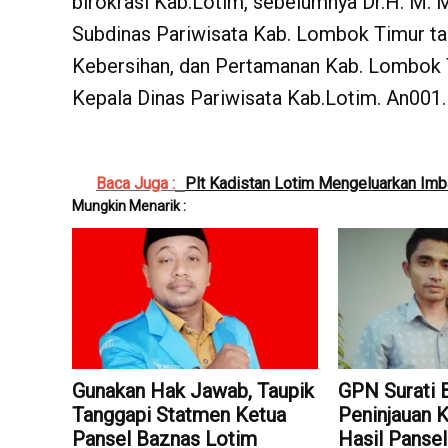
birokrasi Kab.Lotim, sebelumnya Dr.H. M. 
Subdinas Pariwisata Kab. Lombok Timur tah
Kebersihan, dan Pertamanan Kab. Lombok T
Kepala Dinas Pariwisata Kab.Lotim. An001.
Baca Juga :
Plt Kadistan Lotim Mengeluarkan Im
Mungkin Menarik :
Gunakan Hak Jawab, Taupik
GPN Surati 
Tanggapi Statmen Ketua
Peninjauan 
Pansel Baznas Lotim
Hasil Pansel