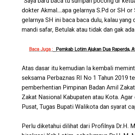
“Saya baru baca tu sumpah pocong dr ketu
dokter Akmal….apa gelarnya S.Pd or SH or 
gelarnya SH ini baca baca dulu, kalau yan
mandi safar, Betulak atau tidak dan gak ada
Baca Juga :
Pemkab Lotim Ajukan Dua Raperda, A
Atas dasar itu kemudian Ia kembali memi
seksama Perbaznas RI No 1 Tahun 2019 te
pemberhentian Pimpinan Badan Amil Zakat 
Zakat Nasional Kabupaten atau Kota. Agar 
Pusat, Tugas Bupati Walikota dan syarat ca
Perlu diketahui dilihat dari Profilnya Dr.H.