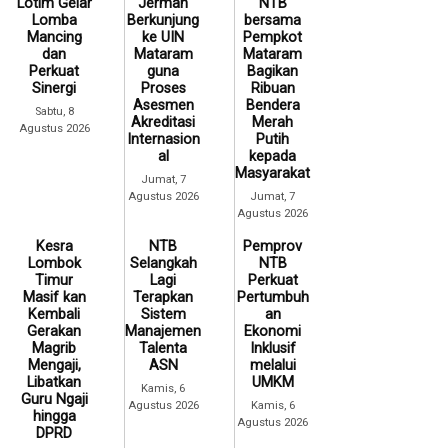
Lotim Gelar
Jerman
NTB
Lomba
Berkunjung
bersama
Mancing
ke UIN
Pempkot
dan
Mataram
Mataram
Perkuat
guna
Bagikan
Sinergi
Proses
Ribuan
Asesmen
Bendera
Sabtu, 8
Akreditasi
Merah
Agustus 2026
Internasion
Putih
al
kepada
Masyarakat
Jumat, 7
Agustus 2026
Jumat, 7
Agustus 2026
Kesra
NTB
Pemprov
Lombok
Selangkah
NTB
Timur
Lagi
Perkuat
Masif kan
Terapkan
Pertumbuh
Kembali
Sistem
an
Gerakan
Manajemen
Ekonomi
Magrib
Talenta
Inklusif
Mengaji,
ASN
melalui
Libatkan
UMKM
Kamis, 6
Guru Ngaji
Agustus 2026
Kamis, 6
hingga
Agustus 2026
DPRD