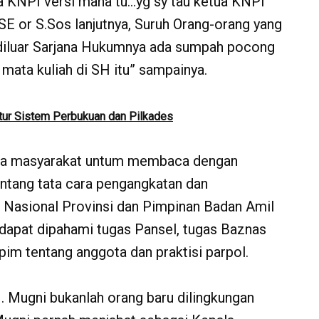
a KNPI versi mana tu…yg sy tau ketua KNPI
SE or S.Sos lanjutnya, Suruh Orang-orang yang
g diluar Sarjana Hukumnya ada sumpah pocong
 mata kuliah di SH itu” sampainya.
tur Sistem Perbukuan dan Pilkades
nta masyarakat untum membaca dengan
ntang tata cara pengangkatan dan
Nasional Provinsi dan Pimpinan Badan Amil
dapat dipahami tugas Pansel, tugas Baznas
pim tentang anggota dan praktisi parpol.
 M. Mugni bukanlah orang baru dilingkungan