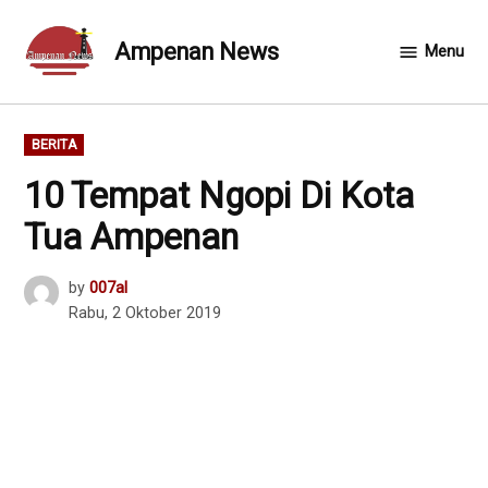
Skip
to
Ampenan News
Menu
content
POSTED
BERITA
IN
10 Tempat Ngopi Di Kota
Tua Ampenan
by
007al
Rabu, 2 Oktober 2019