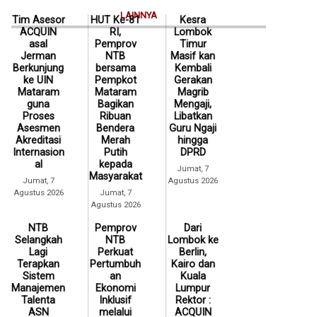
LAINNYA
Tim Asesor
HUT Ke-81
Kesra
ACQUIN
RI,
Lombok
asal
Pemprov
Timur
Jerman
NTB
Masif kan
Berkunjung
bersama
Kembali
ke UIN
Pempkot
Gerakan
Mataram
Mataram
Magrib
guna
Bagikan
Mengaji,
Proses
Ribuan
Libatkan
Asesmen
Bendera
Guru Ngaji
Akreditasi
Merah
hingga
Internasion
Putih
DPRD
al
kepada
Jumat, 7
Masyarakat
Jumat, 7
Agustus 2026
Agustus 2026
Jumat, 7
Agustus 2026
NTB
Pemprov
Dari
Selangkah
NTB
Lombok ke
Lagi
Perkuat
Berlin,
Terapkan
Pertumbuh
Kairo dan
Sistem
an
Kuala
Manajemen
Ekonomi
Lumpur
Talenta
Inklusif
Rektor :
ASN
melalui
ACQUIN