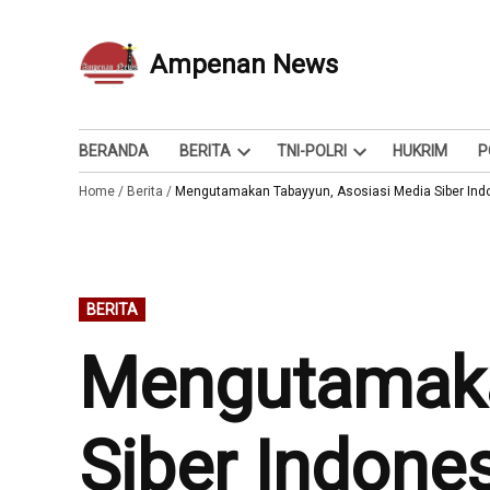
Skip
to
Ampenan News
Berita dan Info
content
BERANDA
BERITA
TNI-POLRI
HUKRIM
P
Open
Open
Home
/
Berita
/
Mengutamakan Tabayyun, Asosiasi Media Siber Indo
dropdown
dropdown
menu
menu
POSTED
BERITA
IN
Mengutamaka
Siber Indones