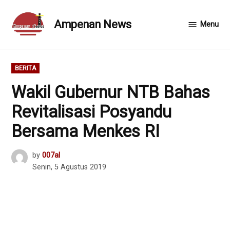
Skip
to
Ampenan News
Menu
content
POSTED
BERITA
IN
Wakil Gubernur NTB Bahas
Revitalisasi Posyandu
Bersama Menkes RI
by
007al
Senin, 5 Agustus 2019