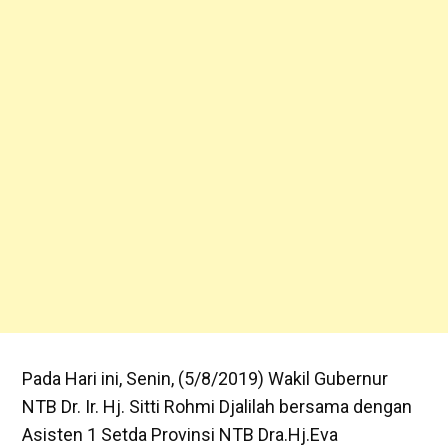
Pada Hari ini, Senin, (5/8/2019) Wakil Gubernur
NTB Dr. Ir. Hj. Sitti Rohmi Djalilah bersama dengan
Asisten 1 Setda Provinsi NTB Dra.Hj.Eva