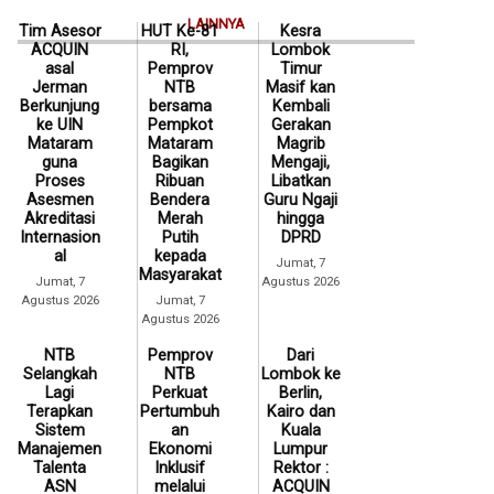
LAINNYA
Tim Asesor
HUT Ke-81
Kesra
ACQUIN
RI,
Lombok
asal
Pemprov
Timur
Jerman
NTB
Masif kan
Berkunjung
bersama
Kembali
ke UIN
Pempkot
Gerakan
Mataram
Mataram
Magrib
guna
Bagikan
Mengaji,
Proses
Ribuan
Libatkan
Asesmen
Bendera
Guru Ngaji
Akreditasi
Merah
hingga
Internasion
Putih
DPRD
al
kepada
Jumat, 7
Masyarakat
Jumat, 7
Agustus 2026
Agustus 2026
Jumat, 7
Agustus 2026
NTB
Pemprov
Dari
Selangkah
NTB
Lombok ke
Lagi
Perkuat
Berlin,
Terapkan
Pertumbuh
Kairo dan
Sistem
an
Kuala
Manajemen
Ekonomi
Lumpur
Talenta
Inklusif
Rektor :
ASN
melalui
ACQUIN