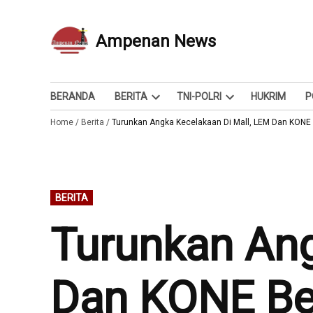
Skip
to
Ampenan News
Berita dan Info
content
BERANDA
BERITA
TNI-POLRI
HUKRIM
P
Open
Open
Home
/
Berita
/
Turunkan Angka Kecelakaan Di Mall, LEM Dan KONE 
dropdown
dropdown
menu
menu
POSTED
BERITA
IN
Turunkan Ang
Dan KONE Be