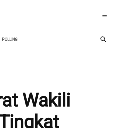
Open
POLLING
Search
at Wakili
Tingkat