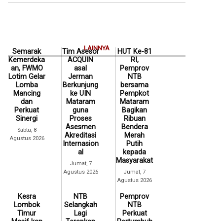
LAINNYA
Semarak
Tim Asesor
HUT Ke-81
Kemerdeka
ACQUIN
RI,
an, FWMO
asal
Pemprov
Lotim Gelar
Jerman
NTB
Lomba
Berkunjung
bersama
Mancing
ke UIN
Pempkot
dan
Mataram
Mataram
Perkuat
guna
Bagikan
Sinergi
Proses
Ribuan
Asesmen
Bendera
Sabtu, 8
Akreditasi
Merah
Agustus 2026
Internasion
Putih
al
kepada
Masyarakat
Jumat, 7
Agustus 2026
Jumat, 7
Agustus 2026
Kesra
NTB
Pemprov
Lombok
Selangkah
NTB
Timur
Lagi
Perkuat