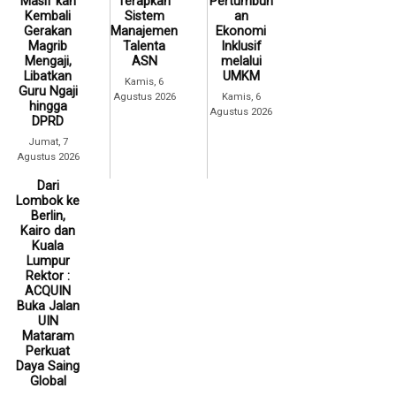
Masif kan
Terapkan
Pertumbuh
Kembali
Sistem
an
Gerakan
Manajemen
Ekonomi
Magrib
Talenta
Inklusif
Mengaji,
ASN
melalui
Libatkan
UMKM
Kamis, 6
Guru Ngaji
Agustus 2026
Kamis, 6
hingga
Agustus 2026
DPRD
Jumat, 7
Agustus 2026
Dari
Lombok ke
Berlin,
Kairo dan
Kuala
Lumpur
Rektor :
ACQUIN
Buka Jalan
UIN
Mataram
Perkuat
Daya Saing
Global