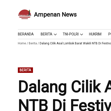
Skip
to
Ampenan News
Berita dan Info
content
BERANDA
BERITA
TNI-POLRI
HUKRIM
P
Open
Open
Home
/
Berita
/
Dalang Cilik Asal Lombok Barat Wakili NTB Di Festi
dropdown
dropdown
menu
menu
POSTED
BERITA
IN
Dalang Cilik 
NTB Di Festi