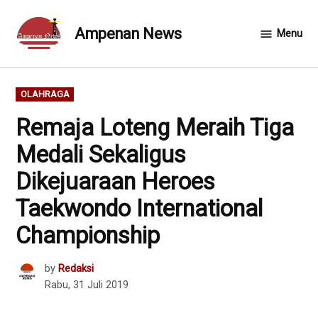
Skip
to
Ampenan News
Menu
content
POSTED
OLAHRAGA
IN
Remaja Loteng Meraih Tiga
Medali Sekaligus
Dikejuaraan Heroes
Taekwondo International
Championship
by
Redaksi
Rabu, 31 Juli 2019