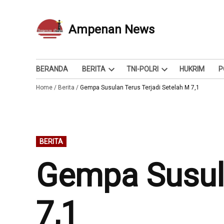
Skip
to
Ampenan News
Berita dan Info
content
BERANDA
BERITA
TNI-POLRI
HUKRIM
P
Open
Open
Home
/
Berita
/
Gempa Susulan Terus Terjadi Setelah M 7,1
dropdown
dropdown
menu
menu
POSTED
BERITA
IN
Gempa Susula
7,1