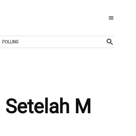
Open
POLLING
Search
 Setelah M