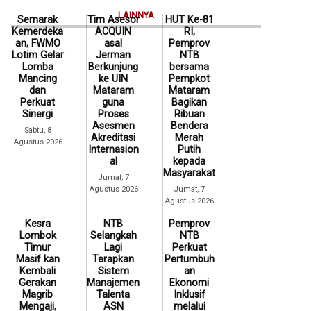
LAINNYA
Semarak
Tim Asesor
HUT Ke-81
Kemerdeka
ACQUIN
RI,
an, FWMO
asal
Pemprov
Lotim Gelar
Jerman
NTB
Lomba
Berkunjung
bersama
Mancing
ke UIN
Pempkot
dan
Mataram
Mataram
Perkuat
guna
Bagikan
Sinergi
Proses
Ribuan
Asesmen
Bendera
Sabtu, 8
Akreditasi
Merah
Agustus 2026
Internasion
Putih
al
kepada
Masyarakat
Jumat, 7
Agustus 2026
Jumat, 7
Agustus 2026
Kesra
NTB
Pemprov
Lombok
Selangkah
NTB
Timur
Lagi
Perkuat
Masif kan
Terapkan
Pertumbuh
Kembali
Sistem
an
Gerakan
Manajemen
Ekonomi
Magrib
Talenta
Inklusif
Mengaji,
ASN
melalui