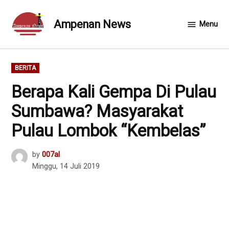
Skip
to
Ampenan News
Menu
content
POSTED
BERITA
IN
Berapa Kali Gempa Di Pulau
Sumbawa? Masyarakat
Pulau Lombok “Kembelas”
by
007al
Minggu, 14 Juli 2019