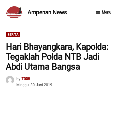
Skip
to
Ampenan News
Menu
content
POSTED
BERITA
IN
Hari Bhayangkara, Kapolda:
Tegaklah Polda NTB Jadi
Abdi Utama Bangsa
by
T005
Minggu, 30 Juni 2019