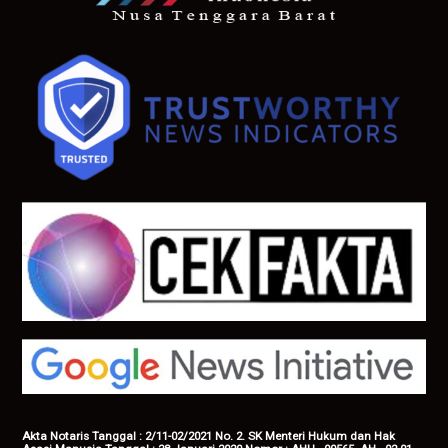
Akta Notaris Tanggal : 2/11-02/2021 No. 2. SK Menteri Hukum dan Hak