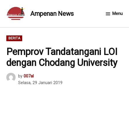
Skip
to
Ampenan News
Menu
content
POSTED
BERITA
IN
Pemprov Tandatangani LOI
dengan Chodang University
by
007al
Selasa, 29 Januari 2019