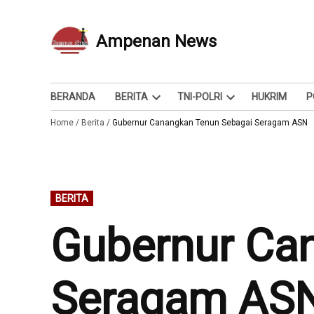
Skip
to
Ampenan News
Berita dan Info
content
BERANDA
BERITA
TNI-POLRI
HUKRIM
P
Open
Open
Home
/
Berita
/
Gubernur Canangkan Tenun Sebagai Seragam ASN
dropdown
dropdown
menu
menu
POSTED
BERITA
IN
Gubernur Ca
Seragam AS