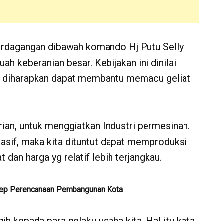
erdagangan dibawah komando Hj Putu Selly
h keberanian besar. Kebijakan ini dinilai
ng diharapkan dapat membantu memacu geliat
trian, untuk menggiatkan Industri permesinan.
masif, maka kita dituntut dapat memproduksi
 dan harga yg relatif lebih terjangkau.
nsep Perencanaan Pembangunan Kota
gih kepada para pelaku usaha kita. Hal itu kata