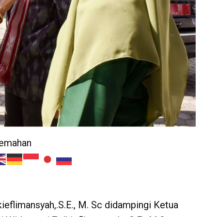
jemahan
eflimansyah,.S.E., M. Sc didampingi Ketua