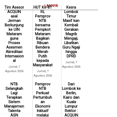
LAINNYA
Tim Asesor
HUT Ke-81
Kesra
ACQUIN
RI,
Lombok
asal
Pemprov
Timur
Jerman
NTB
Masif kan
Berkunjung
bersama
Kembali
ke UIN
Pempkot
Gerakan
Mataram
Mataram
Magrib
guna
Bagikan
Mengaji,
Proses
Ribuan
Libatkan
Asesmen
Bendera
Guru Ngaji
Akreditasi
Merah
hingga
Internasion
Putih
DPRD
al
kepada
Jumat, 7
Masyarakat
Jumat, 7
Agustus 2026
Agustus 2026
Jumat, 7
Agustus 2026
NTB
Pemprov
Dari
Selangkah
NTB
Lombok ke
Lagi
Perkuat
Berlin,
Terapkan
Pertumbuh
Kairo dan
Sistem
an
Kuala
Manajemen
Ekonomi
Lumpur
Talenta
Inklusif
Rektor :
ASN
melalui
ACQUIN