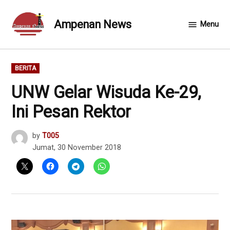
Skip
to
Ampenan News
Menu
content
POSTED
BERITA
IN
UNW Gelar Wisuda Ke-29,
Ini Pesan Rektor
by
T005
Jumat, 30 November 2018