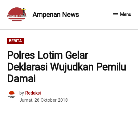
Skip
to
Ampenan News
Menu
content
POSTED
BERITA
IN
Polres Lotim Gelar
Deklarasi Wujudkan Pemilu
Damai
by
Redaksi
Jumat, 26 Oktober 2018