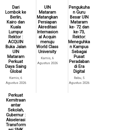
Dari
UIN
Pengukuha
Lombok ke
Mataram
n Guru
Berlin,
Matangkan
Besar UIN
Kairo dan
Persiapan
Mataram
Kuala
Akreditasi
ke- 72 dan
Lumpur
Internasion
ke-73,
Rektor :
al Acquin
Rektor:
ACQUIN
menuju
Meneguhka
Buka Jalan
World Class
n Kampus
UIN
University
Sebagai
Mataram
Pusat
Kamis, 6
Perkuat
Peradaban
Agustus 2026
Daya Saing
di Era
Global
Digital
Kamis, 6
Rabu, 5
Agustus 2026
Agustus 2026
Perkuat
Kemitraan
antar
Sekolah,
Gubernur :
Akselerasi
Transform
asi SMK