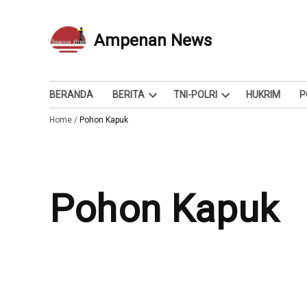
Skip
to
Ampenan News
Berita dan Info
content
BERANDA
BERITA
TNI-POLRI
HUKRIM
P
Open
Open
Home
/
Pohon Kapuk
dropdown
dropdown
menu
menu
Pohon Kapuk