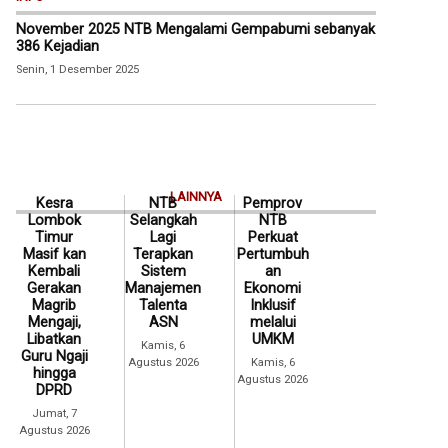
November 2025 NTB Mengalami Gempabumi sebanyak
386 Kejadian
Senin, 1 Desember 2025
LAINNYA
Kesra
NTB
Pemprov
Lombok
Selangkah
NTB
Timur
Lagi
Perkuat
Masif kan
Terapkan
Pertumbuh
Kembali
Sistem
an
Gerakan
Manajemen
Ekonomi
Magrib
Talenta
Inklusif
Mengaji,
ASN
melalui
Libatkan
UMKM
Kamis, 6
Guru Ngaji
Agustus 2026
Kamis, 6
hingga
Agustus 2026
DPRD
Jumat, 7
Agustus 2026