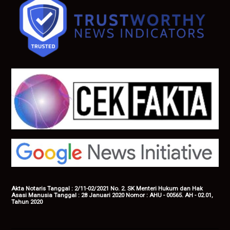
Akta Notaris Tanggal : 2/11-02/2021 No. 2. SK Menteri Hukum dan Hak
Asasi Manusia Tanggal : 28 Januari 2020 Nomor : AHU - 00565. AH - 02.01,
Tahun 2020