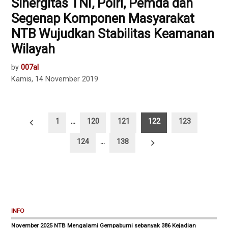
Sinergitas TNI, Polri, Pemda dan
Segenap Komponen Masyarakat
NTB Wujudkan Stabilitas Keamanan
Wilayah
by
007al
Kamis, 14 November 2019
Paginasi
1
…
120
121
122
123
pos
124
…
138
INFO
November 2025 NTB Mengalami Gempabumi sebanyak 386 Kejadian