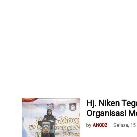
Hj. Niken Te
Organisasi M
by
AN002
Selasa, 15