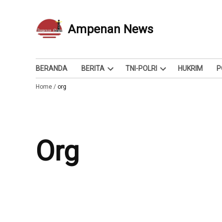
Skip
to
Ampenan News
Berita dan Info
content
BERANDA
BERITA
TNI-POLRI
HUKRIM
P
Open
Open
Home
/
org
dropdown
dropdown
menu
menu
org