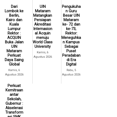
Dari
UIN
Pengukuha
Lombok ke
Mataram
n Guru
Berlin,
Matangkan
Besar UIN
Kairo dan
Persiapan
Mataram
Kuala
Akreditasi
ke- 72 dan
Lumpur
Internasion
ke-73,
Rektor :
al Acquin
Rektor:
ACQUIN
menuju
Meneguhka
Buka Jalan
World Class
n Kampus
UIN
University
Sebagai
Mataram
Pusat
Kamis, 6
Perkuat
Peradaban
Agustus 2026
Daya Saing
di Era
Global
Digital
Kamis, 6
Rabu, 5
Agustus 2026
Agustus 2026
Perkuat
Kemitraan
antar
Sekolah,
Gubernur :
Akselerasi
Transform
asi SMK