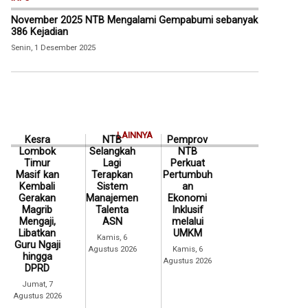
November 2025 NTB Mengalami Gempabumi sebanyak
386 Kejadian
Senin, 1 Desember 2025
LAINNYA
Kesra
NTB
Pemprov
Lombok
Selangkah
NTB
Timur
Lagi
Perkuat
Masif kan
Terapkan
Pertumbuh
Kembali
Sistem
an
Gerakan
Manajemen
Ekonomi
Magrib
Talenta
Inklusif
Mengaji,
ASN
melalui
Libatkan
UMKM
Kamis, 6
Guru Ngaji
Agustus 2026
Kamis, 6
hingga
Agustus 2026
DPRD
Jumat, 7
Agustus 2026