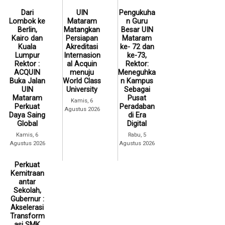
Dari
UIN
Pengukuha
Lombok ke
Mataram
n Guru
Berlin,
Matangkan
Besar UIN
Kairo dan
Persiapan
Mataram
Kuala
Akreditasi
ke- 72 dan
Lumpur
Internasion
ke-73,
Rektor :
al Acquin
Rektor:
ACQUIN
menuju
Meneguhka
Buka Jalan
World Class
n Kampus
UIN
University
Sebagai
Mataram
Pusat
Kamis, 6
Perkuat
Peradaban
Agustus 2026
Daya Saing
di Era
Global
Digital
Kamis, 6
Rabu, 5
Agustus 2026
Agustus 2026
Perkuat
Kemitraan
antar
Sekolah,
Gubernur :
Akselerasi
Transform
asi SMK