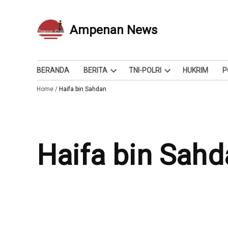
Skip
to
Ampenan News
Berita dan Info
content
BERANDA
BERITA
TNI-POLRI
HUKRIM
P
Open
Open
Home
/
Haifa bin Sahdan
dropdown
dropdown
menu
menu
Haifa bin Sah