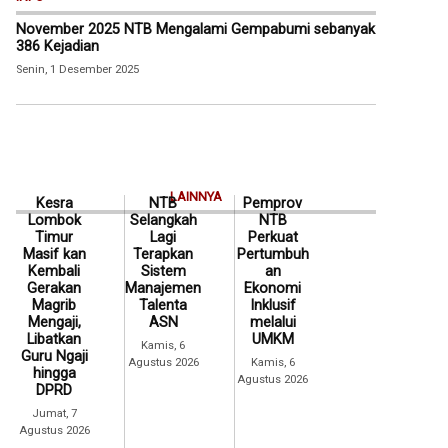
November 2025 NTB Mengalami Gempabumi sebanyak
386 Kejadian
Senin, 1 Desember 2025
LAINNYA
Kesra
NTB
Pemprov
Lombok
Selangkah
NTB
Timur
Lagi
Perkuat
Masif kan
Terapkan
Pertumbuh
Kembali
Sistem
an
Gerakan
Manajemen
Ekonomi
Magrib
Talenta
Inklusif
Mengaji,
ASN
melalui
Libatkan
UMKM
Kamis, 6
Guru Ngaji
Agustus 2026
Kamis, 6
hingga
Agustus 2026
DPRD
Jumat, 7
Agustus 2026