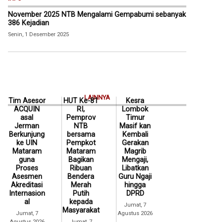
November 2025 NTB Mengalami Gempabumi sebanyak
386 Kejadian
Senin, 1 Desember 2025
LAINNYA
Tim Asesor
HUT Ke-81
Kesra
ACQUIN
RI,
Lombok
asal
Pemprov
Timur
Jerman
NTB
Masif kan
Berkunjung
bersama
Kembali
ke UIN
Pempkot
Gerakan
Mataram
Mataram
Magrib
guna
Bagikan
Mengaji,
Proses
Ribuan
Libatkan
Asesmen
Bendera
Guru Ngaji
Akreditasi
Merah
hingga
Internasion
Putih
DPRD
al
kepada
Jumat, 7
Masyarakat
Jumat, 7
Agustus 2026
Agustus 2026
Jumat, 7