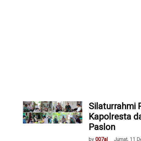
Silaturrahmi 
Kapolresta 
Paslon
by
007al
Jumat, 11 