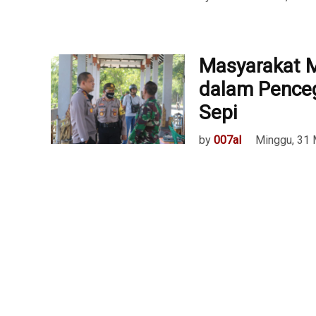
Masyarakat 
dalam Penceg
Sepi
by
007al
Minggu, 31 