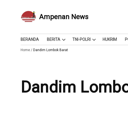
Skip
to
Ampenan News
Berita dan Info
content
BERANDA
BERITA
TNI-POLRI
HUKRIM
P
Open
Open
Home
/
Dandim Lombok Barat
dropdown
dropdown
menu
menu
Dandim Lombo