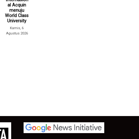
al Acquin
menuju
World Class
University
Kamis, 6
Agustus 2026