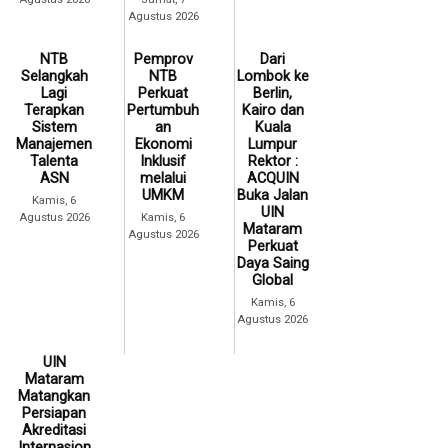
Agustus 2026
NTB
Pemprov
Dari
Selangkah
NTB
Lombok ke
Lagi
Perkuat
Berlin,
Terapkan
Pertumbuh
Kairo dan
Sistem
an
Kuala
Manajemen
Ekonomi
Lumpur
Talenta
Inklusif
Rektor :
ASN
melalui
ACQUIN
UMKM
Buka Jalan
Kamis, 6
UIN
Agustus 2026
Kamis, 6
Mataram
Agustus 2026
Perkuat
Daya Saing
Global
Kamis, 6
Agustus 2026
UIN
Mataram
Matangkan
Persiapan
Akreditasi
Internasion