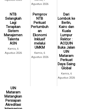
Agustus 2026
NTB
Pemprov
Dari
Selangkah
NTB
Lombok ke
Lagi
Perkuat
Berlin,
Terapkan
Pertumbuh
Kairo dan
Sistem
an
Kuala
Manajemen
Ekonomi
Lumpur
Talenta
Inklusif
Rektor :
ASN
melalui
ACQUIN
UMKM
Buka Jalan
Kamis, 6
UIN
Agustus 2026
Kamis, 6
Mataram
Agustus 2026
Perkuat
Daya Saing
Global
Kamis, 6
Agustus 2026
UIN
Mataram
Matangkan
Persiapan
Akreditasi
Internasion