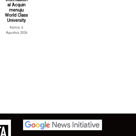
al Acquin
menuju
World Class
University
Kamis, 6
Agustus 2026