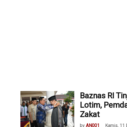
Baznas RI Ti
Lotim, Pemda
Zakat
by
AN001
Kamis, 11