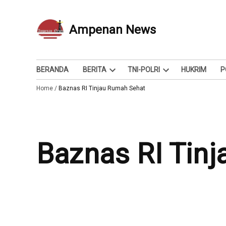
Skip
to
Ampenan News
Berita dan Info
content
BERANDA
BERITA
TNI-POLRI
HUKRIM
P
Open
Open
Home
/
Baznas RI Tinjau Rumah Sehat
dropdown
dropdown
menu
menu
Baznas RI Tin