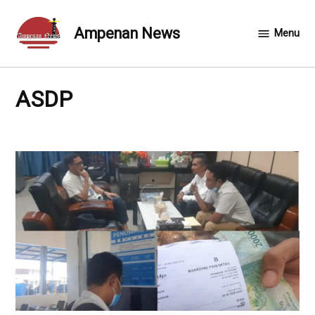
Skip
to
Ampenan News
Menu
content
ASDP