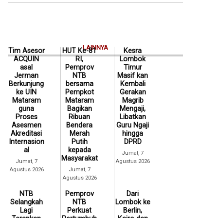
LAINNYA
Tim Asesor
HUT Ke-81
Kesra
ACQUIN
RI,
Lombok
asal
Pemprov
Timur
Jerman
NTB
Masif kan
Berkunjung
bersama
Kembali
ke UIN
Pempkot
Gerakan
Mataram
Mataram
Magrib
guna
Bagikan
Mengaji,
Proses
Ribuan
Libatkan
Asesmen
Bendera
Guru Ngaji
Akreditasi
Merah
hingga
Internasion
Putih
DPRD
al
kepada
Jumat, 7
Masyarakat
Jumat, 7
Agustus 2026
Agustus 2026
Jumat, 7
Agustus 2026
NTB
Pemprov
Dari
Selangkah
NTB
Lombok ke
Lagi
Perkuat
Berlin,