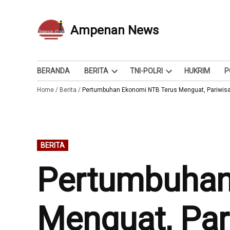
Skip
to
Ampenan News
Berita dan Info
content
BERANDA
BERITA
TNI-POLRI
HUKRIM
P
Open
Open
Home
/
Berita
/
Pertumbuhan Ekonomi NTB Terus Menguat, Pariwisat
dropdown
dropdown
menu
menu
POSTED
BERITA
IN
Pertumbuhan
Menguat, Par