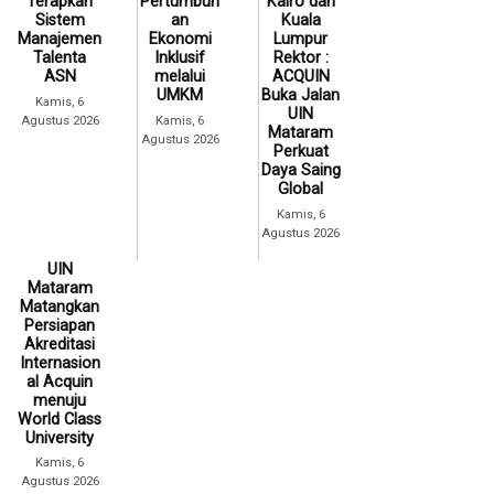
Terapkan
Pertumbuh
Kairo dan
Sistem
an
Kuala
Manajemen
Ekonomi
Lumpur
Talenta
Inklusif
Rektor :
ASN
melalui
ACQUIN
UMKM
Buka Jalan
Kamis, 6
UIN
Agustus 2026
Kamis, 6
Mataram
Agustus 2026
Perkuat
Daya Saing
Global
Kamis, 6
Agustus 2026
UIN
Mataram
Matangkan
Persiapan
Akreditasi
Internasion
al Acquin
menuju
World Class
University
Kamis, 6
Agustus 2026