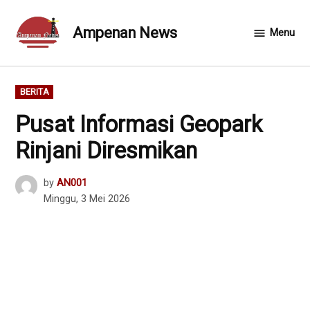
Skip
to
Ampenan News
Menu
content
POSTED
BERITA
IN
Pusat Informasi Geopark
Rinjani Diresmikan
by
AN001
Minggu, 3 Mei 2026