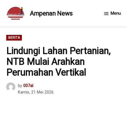
Skip
to
Ampenan News
Menu
content
POSTED
BERITA
IN
Lindungi Lahan Pertanian,
NTB Mulai Arahkan
Perumahan Vertikal
by
007al
Kamis, 21 Mei 2026