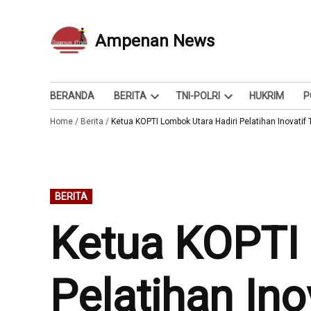
Skip
to
Ampenan News
Berita dan Info
content
BERANDA
BERITA
TNI-POLRI
HUKRIM
P
Open
Open
Home
/
Berita
/
Ketua KOPTI Lombok Utara Hadiri Pelatihan Inovat
dropdown
dropdown
menu
menu
POSTED
BERITA
IN
Ketua KOPTI 
Pelatihan In