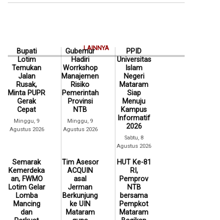
LAINNYA
Bupati
Gubernur
PPID
Lotim
Hadiri
Universitas
Temukan
Worrkshop
Islam
Jalan
Manajemen
Negeri
Rusak,
Risiko
Mataram
Minta PUPR
Pemerintah
Siap
Gerak
Provinsi
Menuju
Cepat
NTB
Kampus
Informatif
Minggu, 9
Minggu, 9
2026
Agustus 2026
Agustus 2026
Sabtu, 8
Agustus 2026
Semarak
Tim Asesor
HUT Ke-81
Kemerdeka
ACQUIN
RI,
an, FWMO
asal
Pemprov
Lotim Gelar
Jerman
NTB
Lomba
Berkunjung
bersama
Mancing
ke UIN
Pempkot
dan
Mataram
Mataram