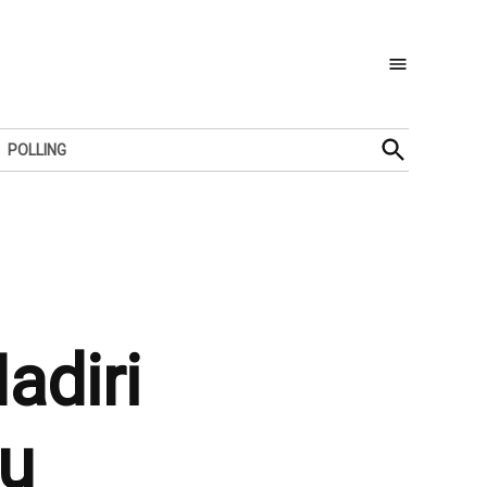
Open
POLLING
Search
adiri
hu