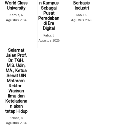
World Class
n Kampus
Berbasis
University
Sebagai
Industri
Pusat
Kamis, 6
Rabu, 5
Peradaban
Agustus 2026
Agustus 2026
di Era
Digital
Rabu, 5
Agustus 2026
Selamat
Jalan Prof.
Dr. TGH.
M.S. Udin,
MA., Ketua
Senat UIN
Mataram.
Rektor :
Warisan
Ilmu dan
Keteladana
n akan
tetap Hidup
Selasa, 4
Agustus 2026