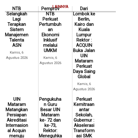
LAINNYA
NTB
Pemprov
Dari
Selangkah
NTB
Lombok ke
Lagi
Perkuat
Berlin,
Terapkan
Pertumbuh
Kairo dan
Sistem
an
Kuala
Manajemen
Ekonomi
Lumpur
Talenta
Inklusif
Rektor :
ASN
melalui
ACQUIN
UMKM
Buka Jalan
Kamis, 6
UIN
Agustus 2026
Kamis, 6
Mataram
Agustus 2026
Perkuat
Daya Saing
Global
Kamis, 6
Agustus 2026
UIN
Pengukuha
Perkuat
Mataram
n Guru
Kemitraan
Matangkan
Besar UIN
antar
Persiapan
Mataram
Sekolah,
Akreditasi
ke- 72 dan
Gubernur :
Internasion
ke-73,
Akselerasi
al Acquin
Rektor:
Transform
menuju
Meneguhka
asi SMK