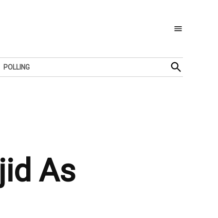
Open
POLLING
Search
jid As