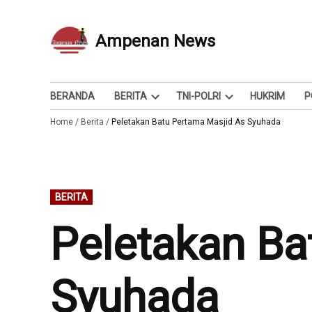
Skip
to
Ampenan News
Berita dan Info
content
BERANDA
BERITA
TNI-POLRI
HUKRIM
P
Open
Open
Home
/
Berita
/
Peletakan Batu Pertama Masjid As Syuhada
dropdown
dropdown
menu
menu
POSTED
BERITA
IN
Peletakan Ba
Syuhada