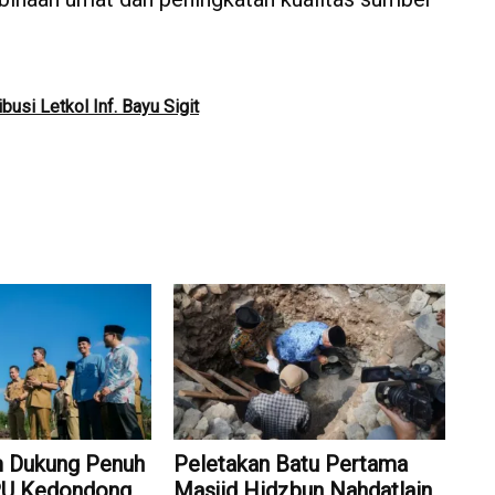
busi Letkol Inf. Bayu Sigit
m Dukung Penuh
Peletakan Batu Pertama
PU Kedondong,
Masjid Hidzbun Nahdatlain