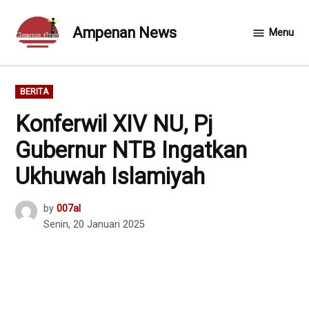
Skip
to
Ampenan News
Menu
content
POSTED
BERITA
IN
Konferwil XIV NU, Pj
Gubernur NTB Ingatkan
Ukhuwah Islamiyah
by
007al
Senin, 20 Januari 2025