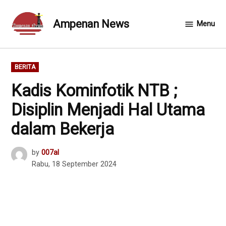
Skip
to
Ampenan News
Menu
content
POSTED
BERITA
IN
Kadis Kominfotik NTB ;
Disiplin Menjadi Hal Utama
dalam Bekerja
by
007al
Rabu, 18 September 2024