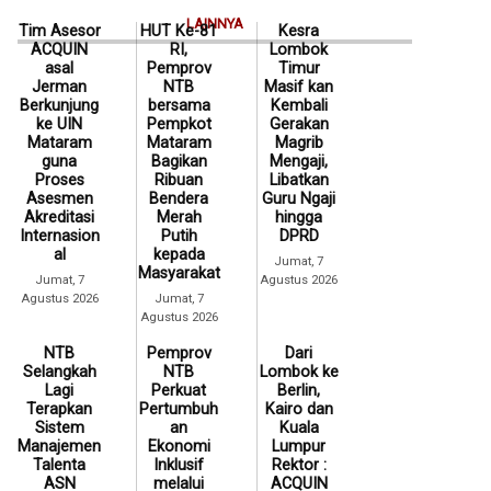
LAINNYA
Tim Asesor
HUT Ke-81
Kesra
ACQUIN
RI,
Lombok
asal
Pemprov
Timur
Jerman
NTB
Masif kan
Berkunjung
bersama
Kembali
ke UIN
Pempkot
Gerakan
Mataram
Mataram
Magrib
guna
Bagikan
Mengaji,
Proses
Ribuan
Libatkan
Asesmen
Bendera
Guru Ngaji
Akreditasi
Merah
hingga
Internasion
Putih
DPRD
al
kepada
Jumat, 7
Masyarakat
Jumat, 7
Agustus 2026
Agustus 2026
Jumat, 7
Agustus 2026
NTB
Pemprov
Dari
Selangkah
NTB
Lombok ke
Lagi
Perkuat
Berlin,
Terapkan
Pertumbuh
Kairo dan
Sistem
an
Kuala
Manajemen
Ekonomi
Lumpur
Talenta
Inklusif
Rektor :
ASN
melalui
ACQUIN