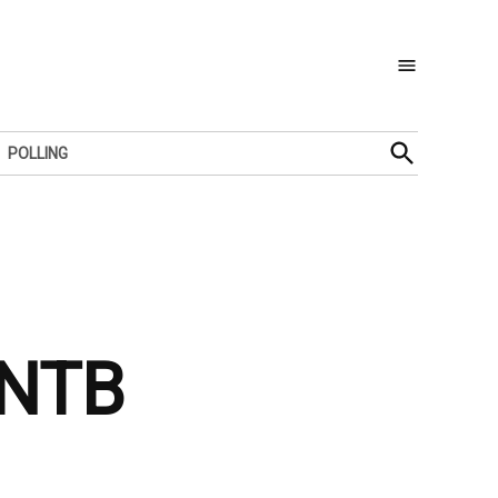
Open
POLLING
Search
 NTB