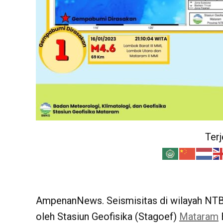
Ter
AmpenanNews. Seismisitas di wilayah NTB d
oleh Stasiun Geofisika (Stagoef)
Mataram