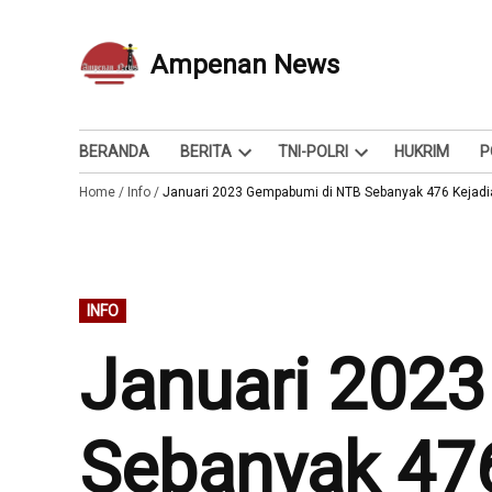
Skip
to
Ampenan News
Berita dan Info
content
BERANDA
BERITA
TNI-POLRI
HUKRIM
P
Open
Open
Home
/
Info
/
Januari 2023 Gempabumi di NTB Sebanyak 476 Kejadi
dropdown
dropdown
menu
menu
POSTED
INFO
IN
Januari 202
Sebanyak 476