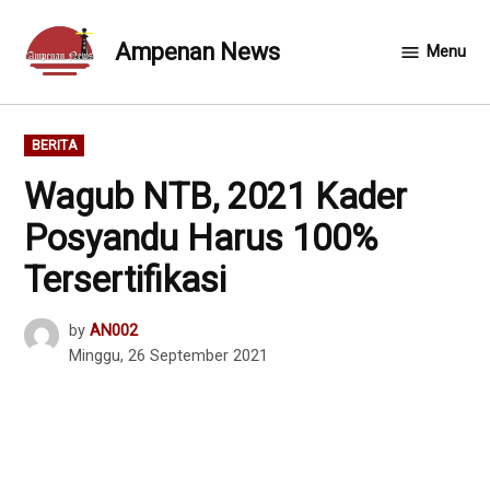
Skip
to
Ampenan News
Menu
content
POSTED
BERITA
IN
Wagub NTB, 2021 Kader
Posyandu Harus 100%
Tersertifikasi
by
AN002
Minggu, 26 September 2021