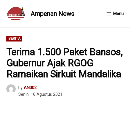
Skip
to
Ampenan News
Menu
content
POSTED
BERITA
IN
Terima 1.500 Paket Bansos,
Gubernur Ajak RGOG
Ramaikan Sirkuit Mandalika
by
AN002
Senin, 16 Agustus 2021