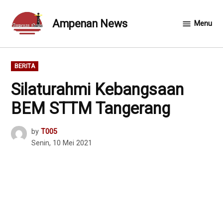
Skip
to
Ampenan News
Menu
content
POSTED
BERITA
IN
Silaturahmi Kebangsaan
BEM STTM Tangerang
by
T005
Senin, 10 Mei 2021