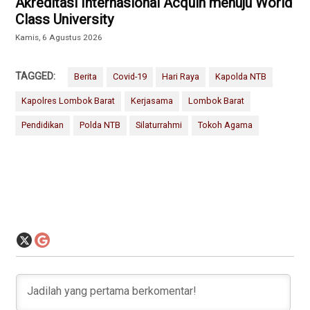
Akreditasi Internasional Acquin menuju World
Class University
Kamis, 6 Agustus 2026
TAGGED:
Berita
Covid-19
Hari Raya
Kapolda NTB
Kapolres Lombok Barat
Kerjasama
Lombok Barat
Pendidikan
Polda NTB
Silaturrahmi
Tokoh Agama