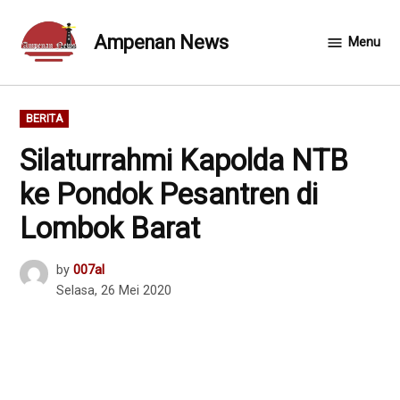
Skip
to
Ampenan News
Menu
content
POSTED
BERITA
IN
Silaturrahmi Kapolda NTB
ke Pondok Pesantren di
Lombok Barat
by
007al
Selasa, 26 Mei 2020