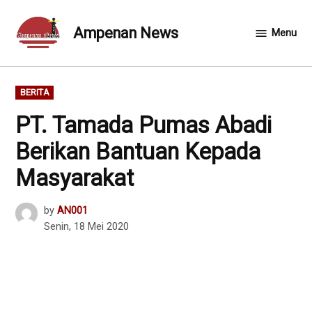
Skip
to
Ampenan News
Menu
content
POSTED
BERITA
IN
PT. Tamada Pumas Abadi
Berikan Bantuan Kepada
Masyarakat
by
AN001
Senin, 18 Mei 2020