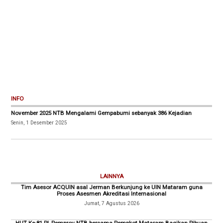
INFO
November 2025 NTB Mengalami Gempabumi sebanyak 386 Kejadian
Senin, 1 Desember 2025
LAINNYA
Tim Asesor ACQUIN asal Jerman Berkunjung ke UIN Mataram guna
Proses Asesmen Akreditasi Internasional
Jumat, 7 Agustus 2026
HUT Ke-81 RI, Pemprov NTB bersama Pempkot Mataram Bagikan Ribuan