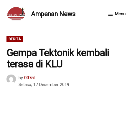
Skip
to
Ampenan News
Menu
content
POSTED
BERITA
IN
Gempa Tektonik kembali
terasa di KLU
by
007al
Selasa, 17 Desember 2019