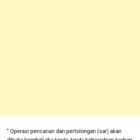
” Operasi pencarian dan pertolongan (sar) akan
dibuka kembali jika tanda-tanda keberadaan korban