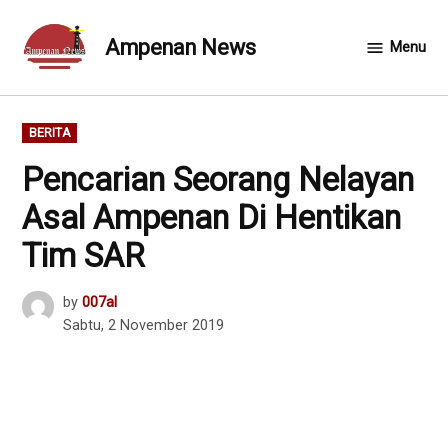
Skip
to
Ampenan News
Menu
content
POSTED
BERITA
IN
Pencarian Seorang Nelayan
Asal Ampenan Di Hentikan
Tim SAR
by
007al
Sabtu, 2 November 2019