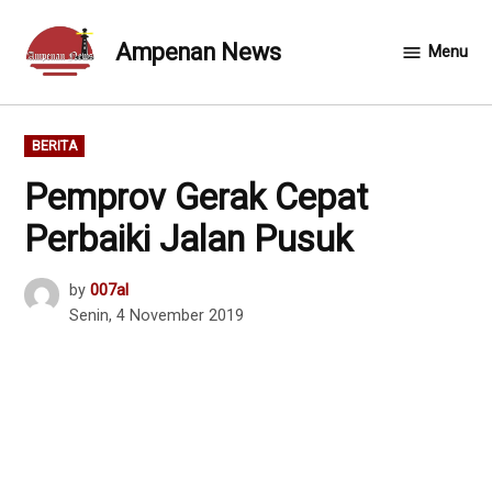
Skip
to
Ampenan News
Menu
content
POSTED
BERITA
IN
Pemprov Gerak Cepat
Perbaiki Jalan Pusuk
by
007al
Senin, 4 November 2019