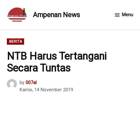
Skip
to
Ampenan News
Menu
content
POSTED
BERITA
IN
NTB Harus Tertangani
Secara Tuntas
by
007al
Kamis, 14 November 2019