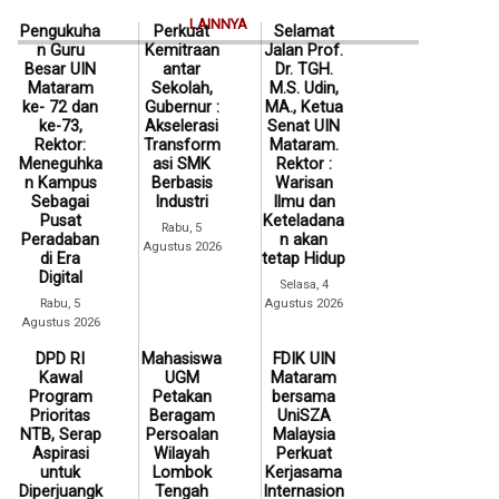
LAINNYA
Pengukuha
Perkuat
Selamat
n Guru
Kemitraan
Jalan Prof.
Besar UIN
antar
Dr. TGH.
Mataram
Sekolah,
M.S. Udin,
ke- 72 dan
Gubernur :
MA., Ketua
ke-73,
Akselerasi
Senat UIN
Rektor:
Transform
Mataram.
Meneguhka
asi SMK
Rektor :
n Kampus
Berbasis
Warisan
Sebagai
Industri
Ilmu dan
Pusat
Keteladana
Rabu, 5
Peradaban
n akan
Agustus 2026
di Era
tetap Hidup
Digital
Selasa, 4
Rabu, 5
Agustus 2026
Agustus 2026
DPD RI
Mahasiswa
FDIK UIN
Kawal
UGM
Mataram
Program
Petakan
bersama
Prioritas
Beragam
UniSZA
NTB, Serap
Persoalan
Malaysia
Aspirasi
Wilayah
Perkuat
untuk
Lombok
Kerjasama
Diperjuangk
Tengah
Internasion