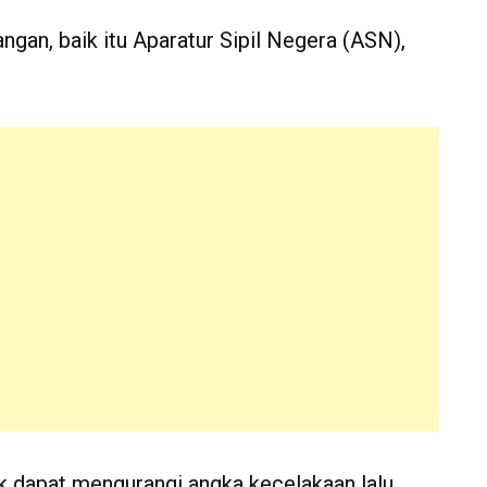
angan, baik itu Aparatur Sipil Negera (ASN),
uk dapat mengurangi angka kecelakaan lalu