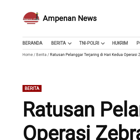
Skip
to
Ampenan News
Berita dan Info
content
BERANDA
BERITA
TNI-POLRI
HUKRIM
P
Open
Open
Home
/
Berita
/
Ratusan Pelanggar Terjaring di Hari Kedua Operasi 
dropdown
dropdown
menu
menu
POSTED
BERITA
IN
Ratusan Pela
Operasi Zebr